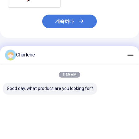
계속하다
추천된 제품
Charlene
5:39 AM
Good day, what product are you looking for?
1.2GHz 1080-
5.8G 4884MHz-
반 간섭 3.3G 3
1258MHz 9채널
6005MHz 64CH 2.5W
3500Mhz 64C
95dBm 고감도 무선 영
VTX 전환 가능한 전력
VTX
상 수신기 모듈
25mW/400mW/800m/1500mW/2500mW
드론 VTX
최고의 가격
최고의 가격
최고의 