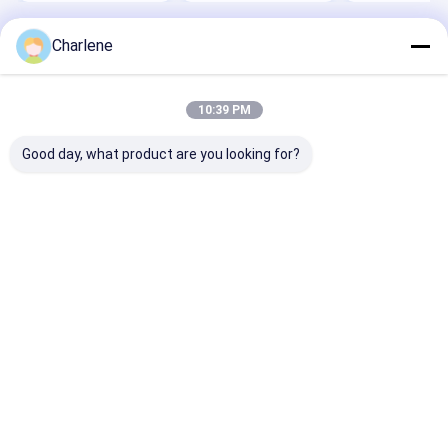
Charlene
Desktop Site
홈
사이트맵
연락처
사이트맵
개인정보 보호 정책
품질
FPV VTX
중국 공장.Copyright © 2026 Kimpok Technology Co.,
10:39 PM
Ltd. All Rights Reserved.
Good day, what product are you looking for?
홈
제품 소개
회사 소개