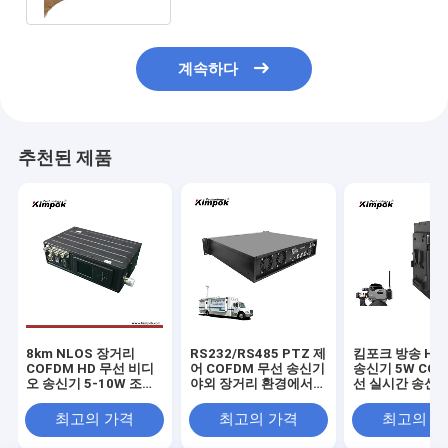
계속하다
추천된 제품
8km NLOS 장거리
RS232/RS485 PTZ 제
킴포크 방송 HD
COFDM HD 무선 비디
어 COFDM 무선 송신기
송신기 5W COF
오 송신기 5-10W 조절
야외 장거리 환경에서
선 실시간 송신
가능한 AV 송신기
60W 비디오 및 데이터
H.264 코딩으로 낮은
전송
최고의 가격
최고의 가격
최고의 
지연