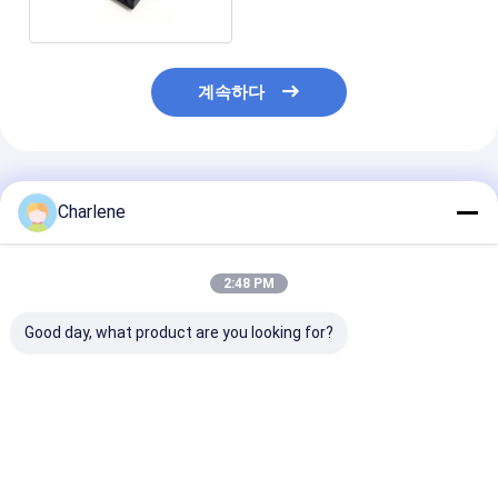
계속하다
추천된 제품
Charlene
2:48 PM
Good day, what product are you looking for?
Kimpok 5.8GHz 2.5W
고주파 FPV 비디오 송
5.8G VTX
64CH 고출력 비디오 송
신기 7.2G 4W VTX 64
1W/2.5W/5W/
신기 모듈 4884-
채널 드론 영상 전송용
고전력 FPV VT
6005MHz
5.8Ghz 80CH 
AV 송신기
최고의 가격
최고의 가격
최고의 