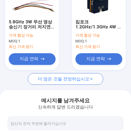
공장 투어
품질 관리
5.8GHz 3W 무선 영상
킴포크
송신기 장거리 저지연
1.2GHz/1.3GHz 4W 무
연락처
FPV 드론 신호 시스템
선 비디오 데이터 전송
가격:
협상 가능
가격:
협상 가능
모듈, 장거리 아날로그
MOQ:
1
MOQ:
1
신호 송신기 AL1304
견적 요청
최신 가격 받기
최신 가격 받기
지금 연락
지금 연락
FPV VTX
더 많은 것을 전망하십시오
FPV 비디오 송신기
아날로그 비디오 송신기
메시지를 남겨주세요
신속하게 답변 드리겠습니다
IP 메쉬 라디오
COFDM 비디오 송신기