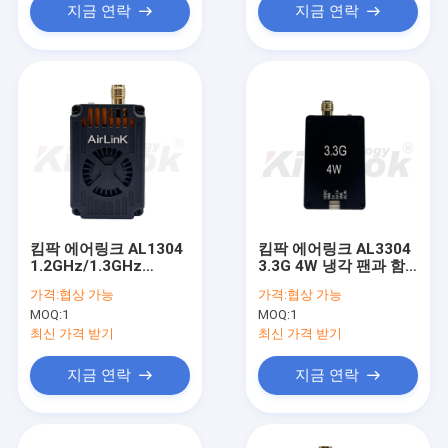
지금 연락
지금 연락
킴팍 에어링크 AL1304
킴팍 에어링크 AL3304
1.2GHz/1.3GHz
3.3G 4W 냉각 팬과 함
4WFPV 비디오 송신기
께 고전력 VTX
가격:
협상 가능
가격:
협상 가능
무선 데이터 전송 모듈
MOQ:
1
MOQ:
1
1.2GHz 4W 고전력 장
거리 신호 송신기
최신 가격 받기
최신 가격 받기
지금 연락
지금 연락