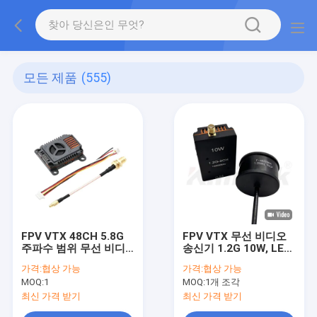
모든 제품
(555)
FPV VTX 48CH 5.8G
FPV VTX 무선 비디오
주파수 범위 무선 비디
송신기 1.2G 10W, LED
오 송신기, MMCX 안테
채널 대역 전원 표시기
가격:
협상 가능
가격:
협상 가능
나 커넥터 및 알루미늄
및 조정 가능한 RF 전력
MOQ:
1
MOQ:
1개 조각
합금 히트 싱크 팬
레벨 포함
최신 가격 받기
최신 가격 받기