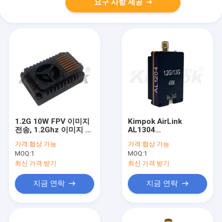
요구 사항 제공
1.2G 10W FPV 이미지
Kimpok AirLink
전송, 1.2Ghz 이미지 전
AL1304
송기, VTX VRX 레이싱
1.2GHz/1.3GHz 4W 고
가격:
협상 가능
가격:
협상 가능
드론 비디오 및 오디오
출력 무선 비디오 데이
MOQ:
1
MOQ:
1
전송.
터 전송 모듈 | 장거리 아
날로그 신호 송신기
최신 가격 받기
최신 가격 받기
지금 연락
지금 연락