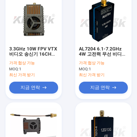
3.3GHz 10W FPV VTX
AL7204 6.1-7.2GHz
비디오 송신기 16CH
4W 고전력 무선 비디오
40km 초장거리
데이터 송신기 모듈 | 장
가격:
협상 가능
가격:
협상 가능
거리 광대역 트랜시버
MOQ:
1
MOQ:
1
최신 가격 받기
최신 가격 받기
지금 연락
지금 연락
홈
제품 소개
회사 소개