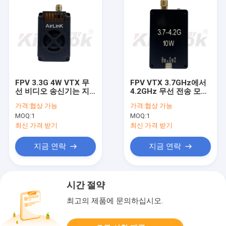
FPV 3.3G 4W VTX 무
FPV VTX 3.7GHz에서
선 비디오 송신기는 지
4.2GHz 무선 전송 모듈
능적인 전력 조절과 냉
32 개의 선택 채널과 최
가격:
협상 가능
가격:
협상 가능
각 팬을 갖추고 있으며
대 10W까지 조정 가능
MOQ:
1
MOQ:
1
장거리 FPV 비디오 전
한 전력 수준
송을 가능하게합니다.
최신 가격 받기
최신 가격 받기
지금 연락
지금 연락
시간 절약
최고의 제품에 문의하십시오.