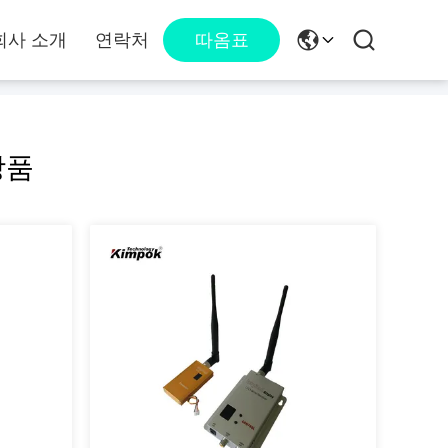
회사 소개
연락처
따옴표
상품