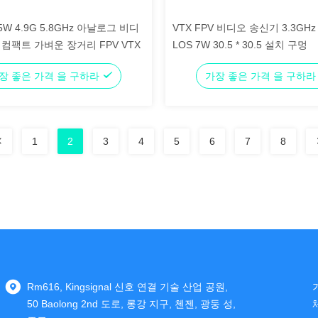
5W 4.9G 5.8GHz 아날로그 비디
VTX FPV 비디오 송신기 3.3GHz 
 컴팩트 가벼운 장거리 FPV VTX
LOS 7W 30.5 * 30.5 설치 구멍
장 좋은 가격 을 구하라
가장 좋은 가격 을 구하
1
2
3
4
5
6
7
8
Rm616, Kingsignal 신호 연결 기술 산업 공원,
50 Baolong 2nd 도로, 롱강 지구, 첸젠, 광둥 성,